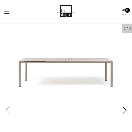
0
1
/
6