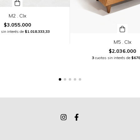
M2 . Clx
$3.055.000
 sin interés de
$1.018.333,33
M5 . Clx
$2.036.000
3
cuotas sin interés de
$678