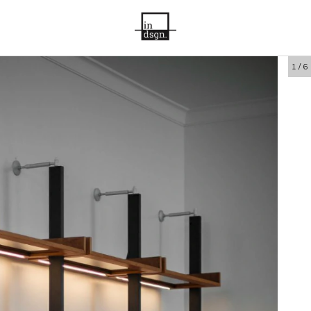
1
/
6