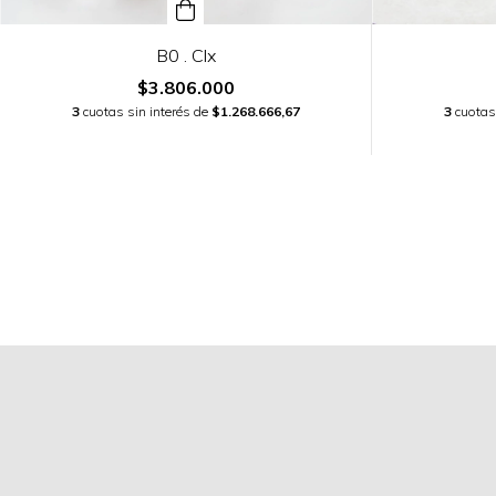
B0 . Clx
$3.806.000
3
cuotas sin interés de
$1.268.666,67
3
cuotas