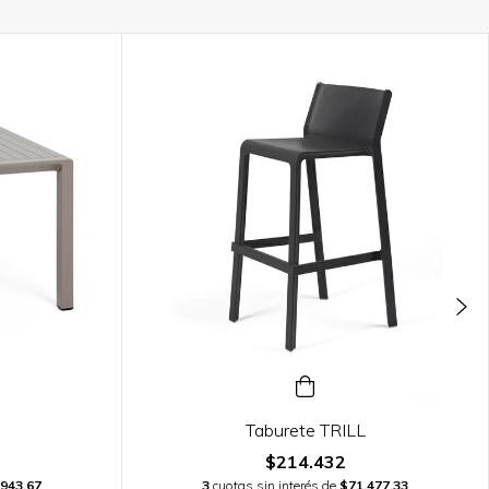
Taburete TRILL
$214.432
.943,67
3
cuotas sin interés de
$71.477,33