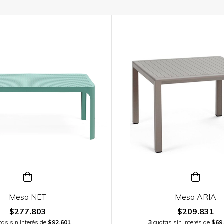
Mesa NET
Mesa ARIA
$277.803
$209.831
tas sin interés de
$92.601
3
cuotas sin interés de
$69