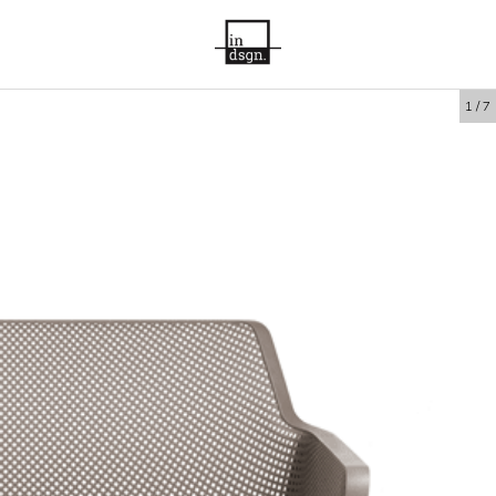
1
/
7