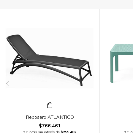
Reposera ATLANTICO
$766.461
3
cuotas sin interés de
$255.487
3
cuo